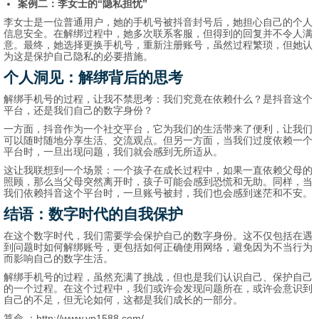
案例二：李女士的“隐私担忧”
李女士是一位普通用户，她的手机号被抖音封号后，她担心自己的个人
信息安全。在解绑过程中，她多次联系客服，但得到的回复并不令人满
意。最终，她选择更换手机号，重新注册账号，虽然过程繁琐，但她认
为这是保护自己隐私的必要措施。
个人洞见：解绑背后的思考
解绑手机号的过程，让我不禁思考：我们究竟在依赖什么？是抖音这个
平台，还是我们自己的数字身份？
一方面，抖音作为一个社交平台，它为我们的生活带来了便利，让我们
可以随时随地分享生活、交流观点。但另一方面，当我们过度依赖一个
平台时，一旦出现问题，我们就会感到无所适从。
这让我联想到一个场景：一个孩子在成长过程中，如果一直依赖父母的
照顾，那么当父母突然离开时，孩子可能会感到恐慌和无助。同样，当
我们依赖抖音这个平台时，一旦账号被封，我们也会感到迷茫和不安。
结语：数字时代的自我保护
在这个数字时代，我们需要学会保护自己的数字身份。这不仅包括在遇
到问题时如何解绑账号，更包括如何正确使用网络，避免因为不当行为
而影响自己的数字生活。
解绑手机号的过程，虽然充满了挑战，但也是我们认识自己、保护自己
的一个过程。在这个过程中，我们或许会发现问题所在，或许会意识到
自己的不足，但无论如何，这都是我们成长的一部分。
算命
：http://www.yn1588.com/