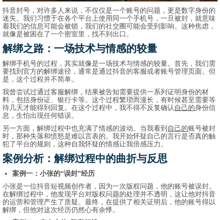
抖音封号，对许多人来说，不仅仅是一个账号的问题，更是数字身份的
迷失。我们习惯于在各个平台上使用同一个手机号，一旦被封，就意味
着我们的信息可能会被锁，我们的社交圈可能会受到影响。这种焦虑，
就像是被困在了一个密室里，找不到出口。
解绑之路：一场技术与情感的较量
解绑手机号的过程，其实就像是一场技术与情感的较量。首先，我们需
要找到官方的解绑途径，通常是通过抖音的客服或者账号管理页面。但
是，这个过程并不简单。
我曾尝试过通过客服解绑，结果被告知需要提供一系列证明身份的材
料，包括身份证、银行卡等。这个过程繁琐而漫长，有时候甚至需要等
待几天才能得到回复。在这个过程中，我不得不反复确认
自己的
身份信
息，生怕出现任何错误。
另一方面，解绑过程中也充满了情感的波动。当我看到
自己的
账号被封
时，那种失落和愤怒是难以言表的。我开始怀疑自己的言行是否真的触
犯了平台的规则，这种自我怀疑的情感让我倍感压力。
案例分析：解绑过程中的曲折与反思
案例一：小张的“误封”经历
小张是一位抖音短视频创作者，因为一次版权问题，他的账号被误封。
在解绑过程中，他发现平台对版权问题的处理并不透明，这让他对抖音
的运营和管理产生了质疑。最终，在提供了相关证明后，他的账号得以
解绑，但他对这次经历仍然心有余悸。