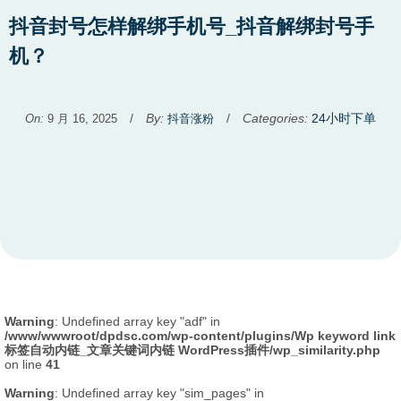
抖音封号怎样解绑手机号_抖音解绑封号手
机？
Used
/
By:
/
Categories:
24小时下单
On:
9 月 16, 2025
抖音涨粉
before
category
names.
Warning
: Undefined array key "adf" in
/www/wwwroot/dpdsc.com/wp-content/plugins/Wp keyword link
标签自动内链_文章关键词内链 WordPress插件/wp_similarity.php
on line
41
Warning
: Undefined array key "sim_pages" in