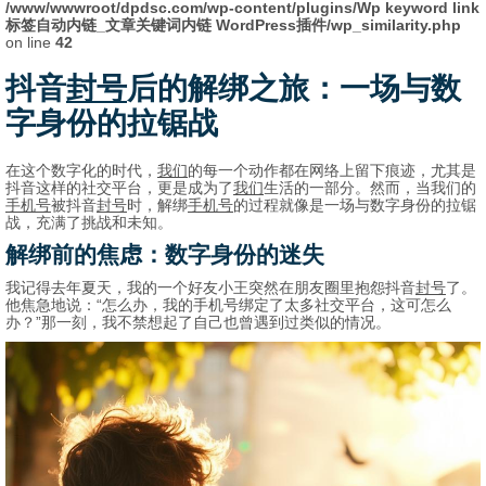
/www/wwwroot/dpdsc.com/wp-content/plugins/Wp keyword link
标签自动内链_文章关键词内链 WordPress插件/wp_similarity.php
on line
42
抖音
封号
后的解绑之旅：一场与数
字身份的拉锯战
在这个数字化的时代，
我们
的每一个动作都在网络上留下痕迹，尤其是
抖音这样的社交平台，更是成为了
我们
生活的一部分。然而，当我们的
手机号
被抖音
封号
时，解绑
手机号
的过程就像是一场与数字身份的拉锯
战，充满了挑战和未知。
解绑前的焦虑：数字身份的迷失
我记得去年夏天，我的一个好友小王突然在朋友圈里抱怨抖音
封号
了。
他焦急地说：“怎么办，我的手机号绑定了太多社交平台，这可怎么
办？”那一刻，我不禁想起了自己也曾遇到过类似的情况。