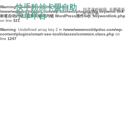
快手粉丝卡盟自助
Warning
: Undefined variable $content in
抖音涨粉秘籍_全网最低
/www/wwwroot/dpdsc.com/wp-content/plugins/Wp keyword link
下单平台
卡盟官网
标签自动内链_文章关键词内链 WordPress插件/wp_keywordlink.php
on line
321
Warning
: Undefined array key 2 in
/www/wwwroot/dpdsc.com/wp-
content/plugins/smart-seo-tool/classes/common.class.php
on
line
1247