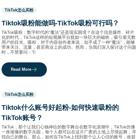
Used
TikTok怎么买粉
before
category
Tiktok吸粉能做吗-TikTok吸粉可行吗？
names.
TikTok吸粉：数字时代的“魔法”还是现实困境？在这个信息爆炸、碎片
化的时代，TikTok这样的短视频平台犹如一块巨大的磁铁，吸引着无数
用户的目光。吸粉，对于内容创作者来说，似乎成了一种“魔法”，能够
带来关注、流量，甚至商业上的成功。然而，当我们深入探讨这个问题
时，不禁要问：Ti
Read More
Used
TikTok怎么买粉
before
category
Tiktok什么账号好起粉-如何快速吸粉的
names.
TikTok账号？
TikTok，那个让我们心驰神往的数字舞台在数字化浪潮中，TikTok仿佛
一座璀璨的数字乐园，每个人都可以在这片广袤的土地上尽情起舞，寻
找自己的舞台。那么，如何在TikTok上找到那个让人心仪的账号，收获