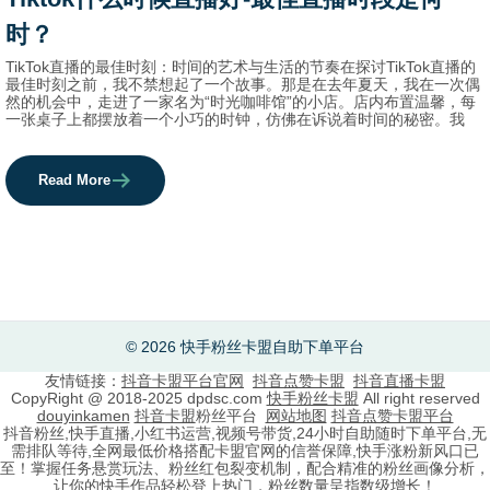
时？
TikTok直播的最佳时刻：时间的艺术与生活的节奏在探讨TikTok直播的
最佳时刻之前，我不禁想起了一个故事。那是在去年夏天，我在一次偶
然的机会中，走进了一家名为“时光咖啡馆”的小店。店内布置温馨，每
一张桌子上都摆放着一个小巧的时钟，仿佛在诉说着时间的秘密。我
Read More
© 2026 快手粉丝卡盟自助下单平台
友情链接：
抖音卡盟平台官网
抖音点赞卡盟
抖音直播卡盟
CopyRight @ 2018-2025 dpdsc.com
快手粉丝卡盟
All right reserved
douyinkamen
抖音卡盟
粉丝平台
网站地图
抖音点赞卡盟平台
抖音粉丝,快手直播,小红书运营,视频号带货,24小时自助随时下单平台,无
需排队等待,全网最低价格搭配卡盟官网的信誉保障,快手涨粉新风口已
至！掌握任务悬赏玩法、粉丝红包裂变机制，配合精准的粉丝画像分析，
让你的快手作品轻松登上热门，粉丝数量呈指数级增长！