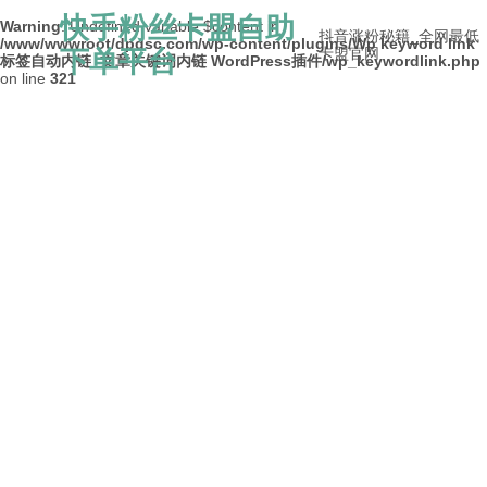
快手粉丝卡盟自助
Warning
: Undefined variable $content in
抖音涨粉秘籍_全网最低
/www/wwwroot/dpdsc.com/wp-content/plugins/Wp keyword link
下单平台
卡盟官网
标签自动内链_文章关键词内链 WordPress插件/wp_keywordlink.php
on line
321