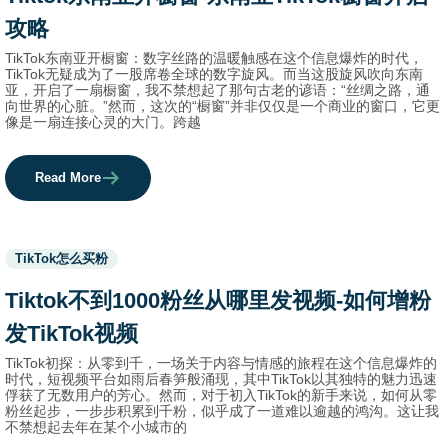
攻略
TikTok东南亚开橱窗：数字丝路的温暖触感在这个信息爆炸的时代，
TikTok无疑成为了一股席卷全球的数字旋风。而当这股旋风吹向东南
亚，开启了一扇橱窗，我不禁想起了那句古老的谚语：“丝绸之路，通
向世界的心脏。”然而，这次的“橱窗”并非仅仅是一个商业的窗口，它更
像是一扇连接心灵的大门。跨越
Read More
Used
TikTok怎么买粉
before
category
Tiktok不到1000粉丝从哪里发视频-如何增粉
names.
发TikTok视频
TikTok初探：从零到千，一场关于内容与情感的旅程在这个信息爆炸的
时代，短视频平台如雨后春笋般涌现，其中TikTok以其独特的魅力迅速
俘获了无数用户的芳心。然而，对于初入TikTok的新手来说，如何从零
粉丝起步，一步步积累到千粉，似乎成了一道难以逾越的鸿沟。这让我
不禁想起去年在某个小城市的