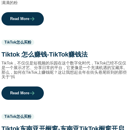
满满的粉
Read More
Used
TikTok怎么买粉
before
category
Tiktok 怎么赚钱-TikTok赚钱法
names.
TikTok，不仅仅是短视频的乐园在这个数字化时代，TikTok已经不仅仅
是一个展示才艺、分享日常的平台，它更像是一个充满机遇的宝藏库。
那么，如何在TikTok上赚钱呢？这让我想起去年在街头巷尾听到的那些
关于“抖
Read More
Used
TikTok怎么买粉
before
category
Tiktok东南亚开橱窗-东南亚TikTok橱窗开启
names.