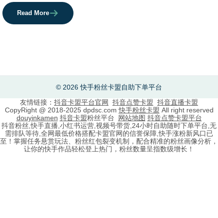
Read More
© 2026 快手粉丝卡盟自助下单平台
友情链接：
抖音卡盟平台官网
抖音点赞卡盟
抖音直播卡盟
CopyRight @ 2018-2025 dpdsc.com
快手粉丝卡盟
All right reserved
douyinkamen
抖音卡盟
粉丝平台
网站地图
抖音点赞卡盟平台
抖音粉丝,快手直播,小红书运营,视频号带货,24小时自助随时下单平台,无
需排队等待,全网最低价格搭配卡盟官网的信誉保障,快手涨粉新风口已
至！掌握任务悬赏玩法、粉丝红包裂变机制，配合精准的粉丝画像分析，
让你的快手作品轻松登上热门，粉丝数量呈指数级增长！