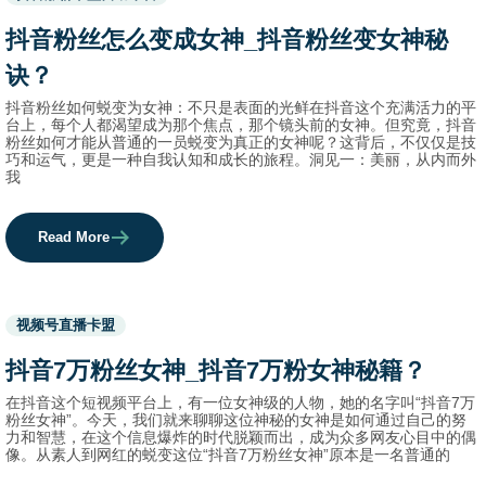
before
category
抖音粉丝怎么变成女神_抖音粉丝变女神秘
names.
诀？
抖音粉丝如何蜕变为女神：不只是表面的光鲜在抖音这个充满活力的平
台上，每个人都渴望成为那个焦点，那个镜头前的女神。但究竟，抖音
粉丝如何才能从普通的一员蜕变为真正的女神呢？这背后，不仅仅是技
巧和运气，更是一种自我认知和成长的旅程。洞见一：美丽，从内而外
我
Read More
Used
视频号直播卡盟
before
category
抖音7万粉丝女神_抖音7万粉女神秘籍？
names.
在抖音这个短视频平台上，有一位女神级的人物，她的名字叫“抖音7万
粉丝女神”。今天，我们就来聊聊这位神秘的女神是如何通过自己的努
力和智慧，在这个信息爆炸的时代脱颖而出，成为众多网友心目中的偶
像。从素人到网红的蜕变这位“抖音7万粉丝女神”原本是一名普通的