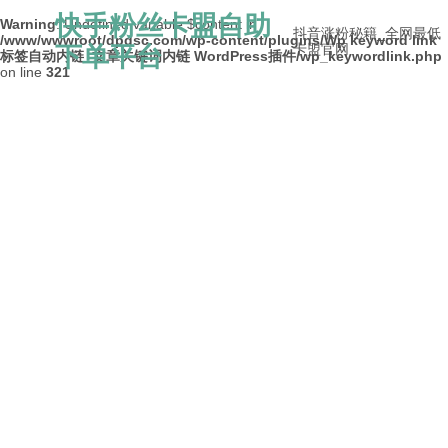
快手粉丝卡盟自助
Warning
: Undefined variable $content in
抖音涨粉秘籍_全网最低
/www/wwwroot/dpdsc.com/wp-content/plugins/Wp keyword link
下单平台
卡盟官网
标签自动内链_文章关键词内链 WordPress插件/wp_keywordlink.php
on line
321