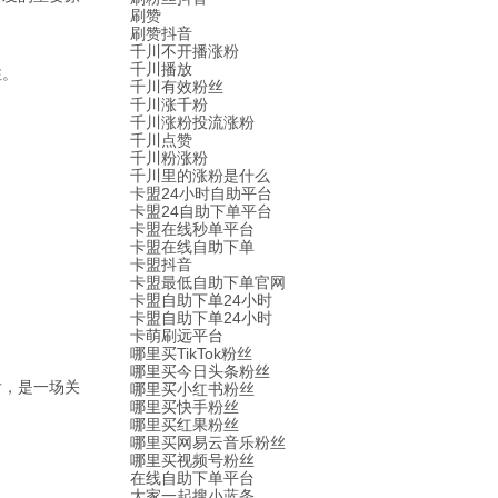
刷赞
刷赞抖音
千川不开播涨粉
千川播放
注。
千川有效粉丝
千川涨千粉
千川涨粉投流涨粉
千川点赞
千川粉涨粉
千川里的涨粉是什么
卡盟24小时自助平台
卡盟24自助下单平台
卡盟在线秒单平台
卡盟在线自助下单
卡盟抖音
卡盟最低自助下单官网
卡盟自助下单24小时
卡盟自助下单24小时
卡萌刷远平台
哪里买TikTok粉丝
哪里买今日头条粉丝
后，是一场关
哪里买小红书粉丝
哪里买快手粉丝
哪里买红果粉丝
哪里买网易云音乐粉丝
哪里买视频号粉丝
在线自助下单平台
大家一起搜小蓝条