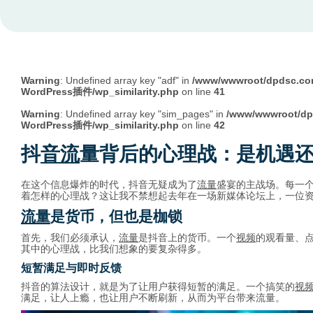
Warning
: Undefined array key "adf" in
/www/wwwroot/dpdsc.
WordPress插件/wp_similarity.php
on line
41
Warning
: Undefined array key "sim_pages" in
/www/wwwroot/d
WordPress插件/wp_similarity.php
on line
42
抖
音流
量背后的心理战：是机遇
在这个信息爆炸的时代，抖音无疑成为了
流量
盛宴的主战场。每一
着怎样的心理战？这让我不禁想起去年在一场新媒体论坛上，一位
流量
是货币，但也是枷锁
首先，我们必须承认，
流量
是抖音上的货币。一个
视频
的观看量、
其中的心理战，比我们想象的要复杂得多。
短暂满足与即时反馈
抖音的算法设计，就是为了让用户获得短暂的满足。一个搞笑的
视
满足，让人上瘾，也让用户不断刷新，从而为平台带来流量。