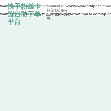
快手粉丝卡
Warning
: Undefined variable $content in
/www/wwwroot/dpdsc.co
抖音涨粉秘籍_
盟自助下单
Warning
: Undefined array key 2 in
/www/wwwroot/dpdsc.com/wp-con
全网最低卡盟官
网
Skip to content
平台