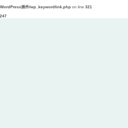
ordPress插件/wp_keywordlink.php
on line
321
247
？