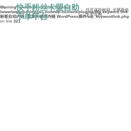
快手粉丝卡盟自助
Warning
: Undefined variable $content in
抖音涨粉秘籍_全网最低
/www/wwwroot/dpdsc.com/wp-content/plugins/Wp keyword link
下单平台
卡盟官网
标签自动内链_文章关键词内链 WordPress插件/wp_keywordlink.php
on line
321