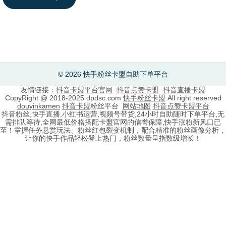
© 2026 快手粉丝卡盟自助下单平台
友情链接：
抖音卡盟平台官网
抖音点赞卡盟
抖音直播卡盟
CopyRight @ 2018-2025 dpdsc.com
快手粉丝卡盟
All right reserved
douyinkamen
抖音卡盟
粉丝平台
网站地图
抖音点赞卡盟平台
抖音粉丝,快手直播,小红书运营,视频号带货,24小时自助随时下单平台,无
需排队等待,全网最低价格搭配卡盟官网的信誉保障,快手涨粉新风口已
至！掌握任务悬赏玩法、粉丝红包裂变机制，配合精准的粉丝画像分析，
让你的快手作品轻松登上热门，粉丝数量呈指数级增长！