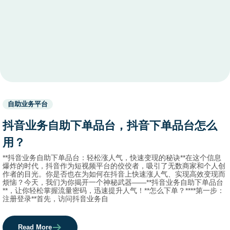
Used
自助业务平台
before
category
抖音业务自助下单品台，抖音下单品台怎么
names.
用？
**抖音业务自助下单品台：轻松涨人气，快速变现的秘诀**在这个信息
爆炸的时代，抖音作为短视频平台的佼佼者，吸引了无数商家和个人创
作者的目光。你是否也在为如何在抖音上快速涨人气、实现高效变现而
烦恼？今天，我们为你揭开一个神秘武器——**抖音业务自助下单品台
**，让你轻松掌握流量密码，迅速提升人气！**怎么下单？****第一步：
注册登录**首先，访问抖音业务自
Read More