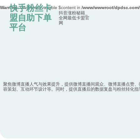
快手粉丝卡
Warning
: Undefined variable $content in
/www/wwwroot/dpdsc.co
抖音涨粉秘籍_
Skip to content
盟自助下单
全网最低卡盟官
网
平台
聚焦微博直播人气与效果提升，提供微博直播间观众、微博直播点赞、
容策划、互动环节设计等。同时，提供直播后的数据复盘与粉丝转化指