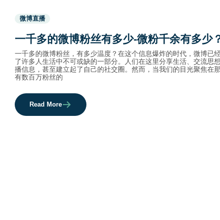
Used
微博直播
before
category
一千多的微博粉丝有多少-微粉千余有多少
names.
一千多的微博粉丝，有多少温度？在这个信息爆炸的时代，微博已
了许多人生活中不可或缺的一部分。人们在这里分享生活、交流思
播信息，甚至建立起了自己的社交圈。然而，当我们的目光聚焦在
有数百万粉丝的
Read More