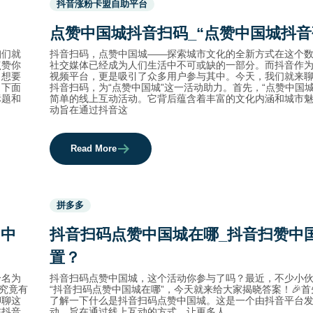
抖音涨粉卡盟自助平台
before
category
点赞中国城抖音扫码_“点赞中国城抖音
names.
咱们就
抖音扫码，点赞中国城——探索城市文化的全新方式在这个
点赞你
社交媒体已经成为人们生活中不可或缺的一部分。而抖音作
！想要
视频平台，更是吸引了众多用户参与其中。今天，我们就来
。下面
抖音扫码，为“点赞中国城”这一活动助力。首先，“点赞中国城
标题和
简单的线上互动活动。它背后蕴含着丰富的文化内涵和城市
动旨在通过抖音这
Read More
Used
拼多多
before
category
口中
抖音扫码点赞中国城在哪_抖音扫赞中
names.
置？
个名为
抖音扫码点赞中国城，这个活动你参与了吗？最近，不少小
究竟有
“抖音扫码点赞中国城在哪”，今天就来给大家揭晓答案！🎉
聊聊这
了解一下什么是抖音扫码点赞中国城。这是一个由抖音平台
在抖音
动，旨在通过线上互动的方式，让更多人