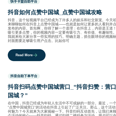
快手卡盟自助平台
before
category
抖音如何点赞中国城_点赞中国城攻略
names.
抖音，这个短视频平台已经成为了许多人的娱乐和社交新宠。今天
来聊聊如何在抖音上点赞中国城——也就是如何让更多的人看到并
发布的内容。首先啊，你得了解一个道理：在抖音上，内容是王道
吸引更多点赞，你的视频内容一定要有吸引力、有价值、有趣味性
我就来给大家分享一些实用的技巧。明确主题，抓住眼球你的视频
封面图要足够吸引用户点击。比如你可
Read More
Used
抖音自助下单平台
before
category
抖音扫码点赞中国城营口_“抖音扫赞：营
names.
国城？”
在中国，抖音已经成为年轻人生活中不可或缺的一部分。最近，一
“点赞中国城营口”的活动在抖音上引起了广泛关注。那么，这个活动
何魅力？今天就来为大家揭秘一下。抖音扫码互动首先，让我们来
个活动的核心——抖音扫码。通过扫描二维码参与活动，用户可以