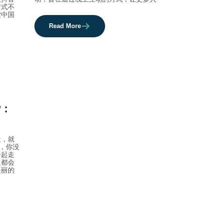
方式不
索中国
Read More
赞：
天，就
，你没
一起走
人都会
美丽的