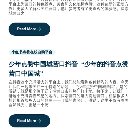
平台上为营口的特色景点、美食和文化地标点赞。这种创新的互动
仅让更多人了解和关注营口，也让参与者有了更直观的体验感。探
城营口之
Read More
Used
小红书点赞在线自助平台
before
category
少年点赞中国城营口抖音_“少年的抖音点
names.
营口中国城”
在抖音这个充满活力的平台上，我们总能看到各种精彩的内容。今
让我们一起来关注一个特别的话题——“少年点赞中国城营口”。是的
听错，就是那个位于辽宁省营口市的热门打卡地。接下来，让我们
进这个充满青春气息的地方。探索营口的魅力提起营口，相信很多
想起那首脍炙人口的歌曲——《我的家乡》。没错，这里不仅有着
自然风光，更是一个历
Read More