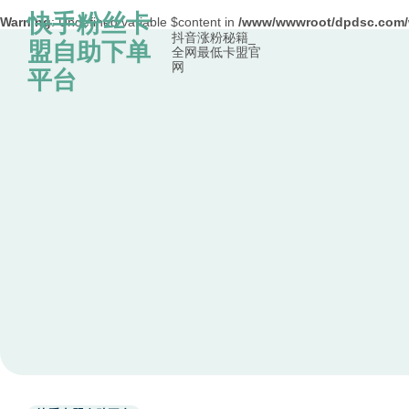
快手粉丝卡
Warning
: Undefined variable $content in
/www/wwwroot/dpdsc.co
抖音涨粉秘籍_
Skip to content
盟自助下单
全网最低卡盟官
网
平台
Used