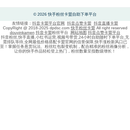
© 2026 快手粉丝卡盟自助下单平台
友情链接：
抖音卡盟平台官网
抖音点赞卡盟
抖音直播卡盟
CopyRight @ 2018-2025 dpdsc.com
快手粉丝卡盟
All right reserved
douyinkamen
抖音卡盟
粉丝平台
网站地图
抖音点赞卡盟平台
抖音粉丝,快手直播,小红书运营,视频号带货,24小时自助随时下单平台,无
需排队等待,全网最低价格搭配卡盟官网的信誉保障,快手涨粉新风口已
至！掌握任务悬赏玩法、粉丝红包裂变机制，配合精准的粉丝画像分析，
让你的快手作品轻松登上热门，粉丝数量呈指数级增长！