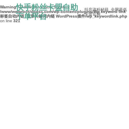
快手粉丝卡盟自助
Warning
: Undefined variable $content in
抖音涨粉秘籍_全网最低
/www/wwwroot/dpdsc.com/wp-content/plugins/Wp keyword link
下单平台
卡盟官网
标签自动内链_文章关键词内链 WordPress插件/wp_keywordlink.php
on line
321