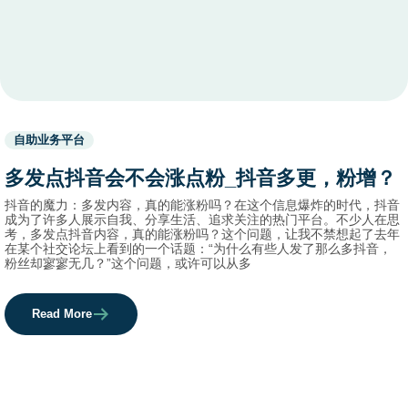
Used
自助业务平台
before
category
多发点抖音会不会涨点粉_抖音多更，粉增？
names.
抖音的魔力：多发内容，真的能涨粉吗？在这个信息爆炸的时代，抖音
成为了许多人展示自我、分享生活、追求关注的热门平台。不少人在思
考，多发点抖音内容，真的能涨粉吗？这个问题，让我不禁想起了去年
在某个社交论坛上看到的一个话题：“为什么有些人发了那么多抖音，
粉丝却寥寥无几？”这个问题，或许可以从多
Read More