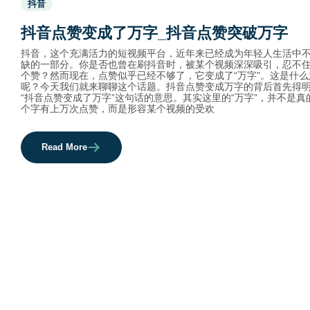
抖音
before
category
抖音点赞变成了万字_抖音点赞突破万字
names.
抖音，这个充满活力的短视频平台，近年来已经成为年轻人生活中
缺的一部分。你是否也曾在刷抖音时，被某个视频深深吸引，忍不
个赞？然而现在，点赞似乎已经不够了，它变成了“万字”。这是什么
呢？今天我们就来聊聊这个话题。抖音点赞变成万字的背后首先得
“抖音点赞变成了万字”这句话的意思。其实这里的“万字”，并不是真
个字有上万次点赞，而是形容某个视频的受欢
Read More