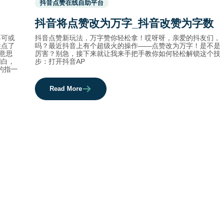
抖音点赞在线自助平台
before
category
抖音将点赞改为万字_抖音改赞为字数
names.
不可或
抖音点赞新玩法，万字赞你轻松拿！哎呀呀，亲爱的抖友们
住点了
吗？最近抖音上有个超级火的操作——点赞改为万字！是不
意思
厉害？别急，接下来就让我来手把手教你如何轻松解锁这个
明白，
步：打开抖音AP
的指一
Read More