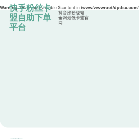
快手粉丝卡
Warning
: Undefined variable $content in
/www/wwwroot/dpdsc.co
抖音涨粉秘籍_
Skip to content
盟自助下单
全网最低卡盟官
网
平台
Used