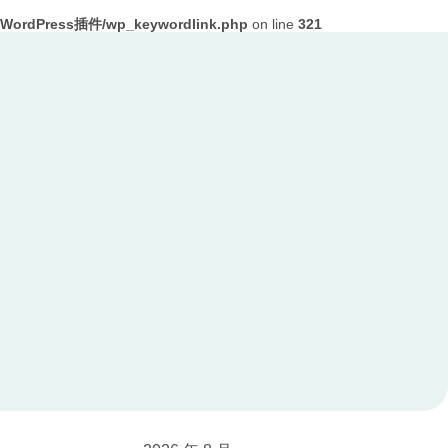
ordPress插件/wp_keywordlink.php
on line
321