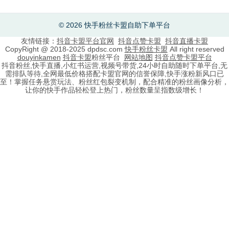
© 2026 快手粉丝卡盟自助下单平台
友情链接：
抖音卡盟平台官网
抖音点赞卡盟
抖音直播卡盟
CopyRight @ 2018-2025 dpdsc.com
快手粉丝卡盟
All right reserved
douyinkamen
抖音卡盟
粉丝平台
网站地图
抖音点赞卡盟平台
抖音粉丝,快手直播,小红书运营,视频号带货,24小时自助随时下单平台,无
需排队等待,全网最低价格搭配卡盟官网的信誉保障,快手涨粉新风口已
至！掌握任务悬赏玩法、粉丝红包裂变机制，配合精准的粉丝画像分析，
让你的快手作品轻松登上热门，粉丝数量呈指数级增长！