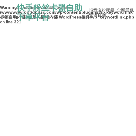
快手粉丝卡盟自助
Warning
: Undefined variable $content in
抖音涨粉秘籍_全网最低
/www/wwwroot/dpdsc.com/wp-content/plugins/Wp keyword link
下单平台
卡盟官网
标签自动内链_文章关键词内链 WordPress插件/wp_keywordlink.php
on line
321