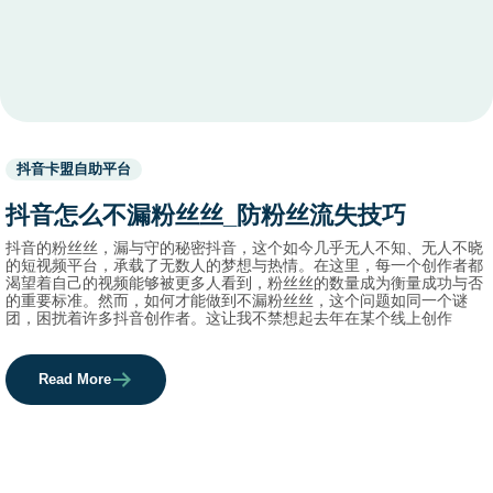
Used
抖音卡盟自助平台
before
category
抖音怎么不漏粉丝丝_防粉丝流失技巧
names.
抖音的粉丝丝，漏与守的秘密抖音，这个如今几乎无人不知、无人不晓
的短视频平台，承载了无数人的梦想与热情。在这里，每一个创作者都
渴望着自己的视频能够被更多人看到，粉丝丝的数量成为衡量成功与否
的重要标准。然而，如何才能做到不漏粉丝丝，这个问题如同一个谜
团，困扰着许多抖音创作者。这让我不禁想起去年在某个线上创作
Read More