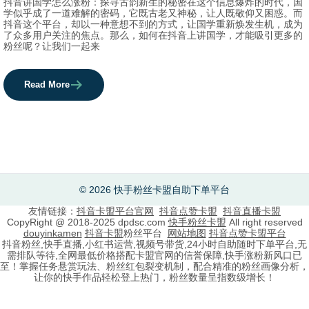
抖音讲国学怎么涨粉：探寻古韵新生的秘密在这个信息爆炸的时代，国
学似乎成了一道难解的密码，它既古老又神秘，让人既敬仰又困惑。而
抖音这个平台，却以一种意想不到的方式，让国学重新焕发生机，成为
了众多用户关注的焦点。那么，如何在抖音上讲国学，才能吸引更多的
粉丝呢？让我们一起来
Read More
© 2026 快手粉丝卡盟自助下单平台
友情链接：
抖音卡盟平台官网
抖音点赞卡盟
抖音直播卡盟
CopyRight @ 2018-2025 dpdsc.com
快手粉丝卡盟
All right reserved
douyinkamen
抖音卡盟
粉丝平台
网站地图
抖音点赞卡盟平台
抖音粉丝,快手直播,小红书运营,视频号带货,24小时自助随时下单平台,无
需排队等待,全网最低价格搭配卡盟官网的信誉保障,快手涨粉新风口已
至！掌握任务悬赏玩法、粉丝红包裂变机制，配合精准的粉丝画像分析，
让你的快手作品轻松登上热门，粉丝数量呈指数级增长！