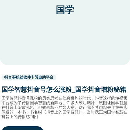
国学
Used
抖音买粉丝软件卡盟自助平台
before
category
国学智慧抖音号怎么涨粉_国学抖音增粉秘籍
names.
国学智慧抖音号涨粉的另类思考在信息爆炸的时代，抖音这样的短视频
平台成为了传播国学智慧的新阵地。许多人绞尽脑汁，试图让国学智慧
在抖音上绽放光彩，但效果却不尽如人意。这让我不禁想起去年在书店
偶遇的一本书，书名叫《抖音上的国学智慧》。当时我正为国学智慧在
抖音上的传播感到困