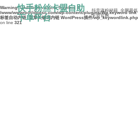
快手粉丝卡盟自助
Warning
: Undefined variable $content in
抖音涨粉秘籍_全网最低
/www/wwwroot/dpdsc.com/wp-content/plugins/Wp keyword link
下单平台
卡盟官网
标签自动内链_文章关键词内链 WordPress插件/wp_keywordlink.php
on line
321